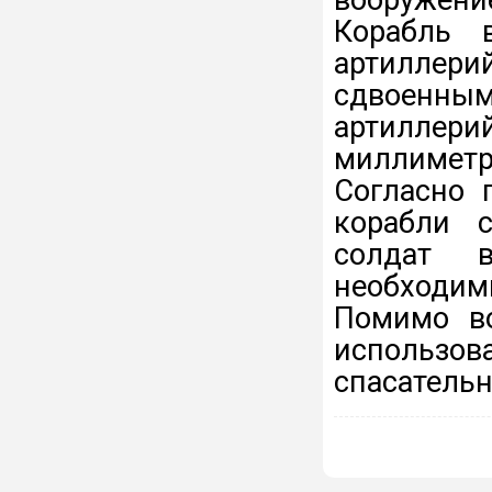
Корабль 
артиллери
сдвоен
артиллер
миллиметр
Согласно 
корабли 
солдат 
необходи
Помимо во
использов
спасательн