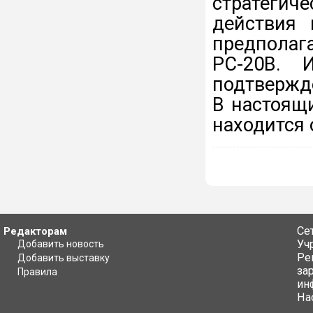
стратегич
действия 
предпола
РС-20В. 
подтвержде
В настоящ
находится 
Се
Редакторам
Уч
Добавить новость
Ре
Добавить выставку
за
Правила
ин
На