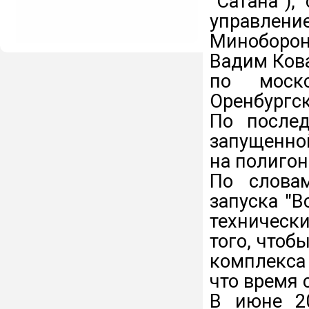
"Сатана")
управле
Миноборо
Вадим Кова
по моск
Оренбургск
По после
запущенно
на полигон
По слова
запуска "В
техническ
того, чтоб
комплекса 
что время 
В июне 20