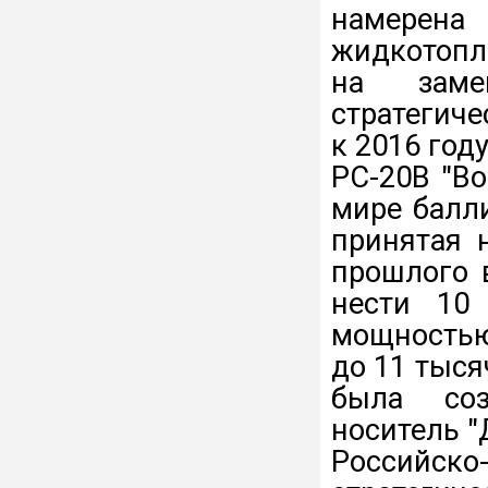
намере
жидкотопл
на замен
стратегич
к 2016 году
РС-20В "Во
мире балл
принятая 
прошлого 
нести 10
мощностью
до 11 тыся
была соз
носитель "
Российско