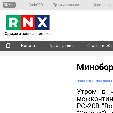
RNX.ru
GrabGEO
Промышленность
Спецодежд
Оружие и военная техника
Новости
Пресс-релизы
Статьи и об
Минобор
Новости
/
Ракетная 
Утром в ч
межконти
РС-20В "Во