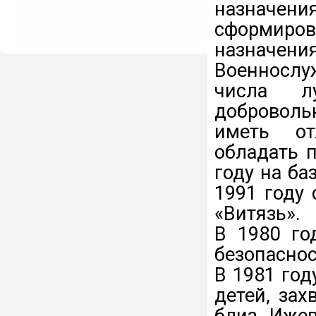
назначени
сформиро
назначения
Военнослу
числа л
доброволь
иметь от
обладать 
году на ба
1991 году
«Витязь».
В 1980 го
безопасно
В 1981 год
детей, за
близ Ижев