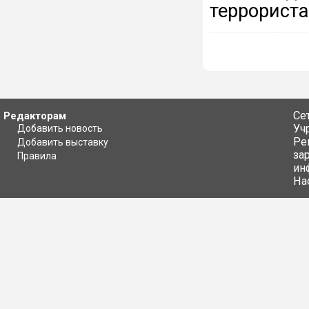
террориста
Се
Редакторам
Уч
Добавить новость
Ре
Добавить выставку
за
Правила
ин
На