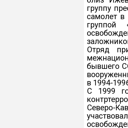
группу пре
самолет в 
группой 
освобож
заложнико
Отряд пр
межнацио
бывшего С
вооруженн
в 1994-199
С 1999 г
контртерр
Северо-Кав
участво
освобож