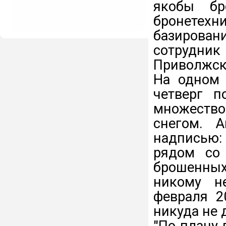
якобы бр
бронетехн
базирован
сотрудник
Приволжско
На одном 
четверг п
множеств
снегом. А
надписью: 
рядом со 
брошенных
никому н
февраля 2
никуда не 
"По плану