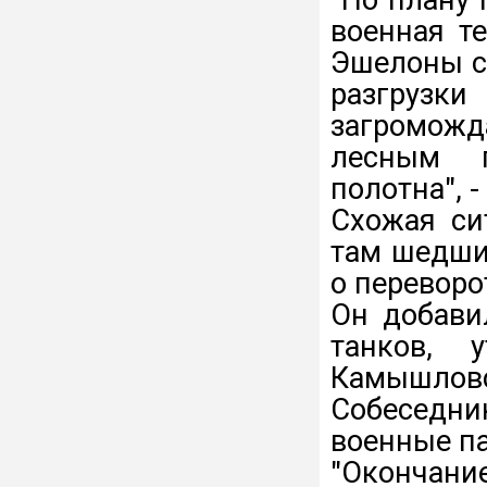
военная т
Эшелоны с
разгрузк
загроможд
лесным п
полотна", 
Схожая си
там шедши
о переворо
Он добави
танков, 
Камышловс
Собеседни
военные па
"Окончание