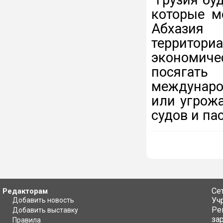
которые м
Абхазия
территор
экономиче
посягат
междунаро
или угрож
судов и па
Се
Редакторам
Уч
Добавить новость
Ре
Добавить выставку
за
Правила