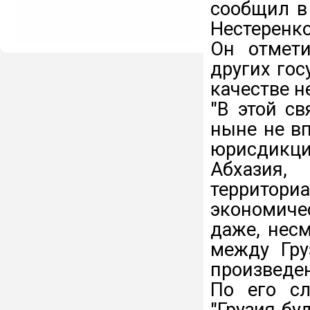
сообщил в
Нестеренко
Он отмети
других гос
качестве н
"В этой св
ныне не в
юрисдикци
Абхазия
террито
экономиче
даже, несм
между Гру
произведен
По его с
"Грузия бу