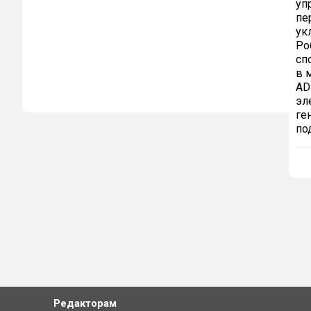
уп
пе
ук
Ро
сп
в 
AD
эл
ге
по
Редакторам