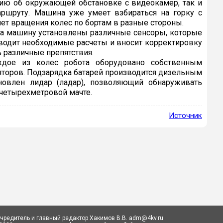
цию об окружающей обстановке с видеокамер, так и
аршруту. Машина уже умеет взбираться на горку с
счет вращения колес по бортам в разные стороны.
 На машину установлены различные сенсоры, которые
водит необходимые расчеты и вносит корректировку
 различные препятствия.
ждое из колес робота оборудовано собственным
яторов. Подзарядка батарей производится дизельным
новлен лидар (ладар), позволяющий обнаруживать
четырехметровой мачте.
Источник
Учредитель и главный редактор Хакимов В.В. adm@4kv.ru