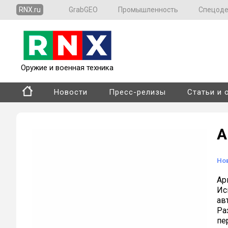
RNX.ru
GrabGEO
Промышленность
Спецод
Оружие и военная техника
Новости
Пресс-релизы
Статьи и 
А
Но
Ар
Ис
ав
Ра
пе