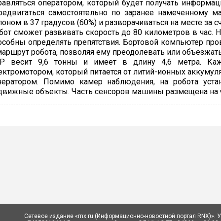
равляться оператором, который будет получать информа
редвигаться самостоятельно по заранее намеченному м
лоном в 37 градусов (60%) и разворачиваться на месте за 
бот сможет развивать скорость до 80 километров в час.
особны определять препятствия. Бортовой компьютер про
маршрут робота, позволяя ему преодолевать или объезжать
P весит 9,6 тонны и имеет в длину 4,6 метра. Ка
ектромотором, который питается от литий-ионных аккумул
нератором. Помимо камер наблюдения, на робота уста
движные объекты. Часть сенсоров машины размещена на 
Сетевое издание «rnx.ru (Информационно-новостной портал RNX)». 