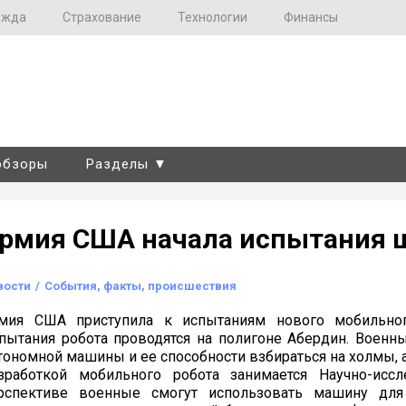
ежда
Страхование
Технологии
Финансы
обзоры
Разделы ▼
рмия США начала испытания ш
вости
/
События, факты, происшествия
мия США приступила к испытаниям нового мобильног
пытания робота проводятся на полигоне Абердин. Воен
тономной машины и ее способности взбираться на холмы, а
зработкой мобильного робота занимается Научно-иссл
рспективе военные смогут использовать машину для