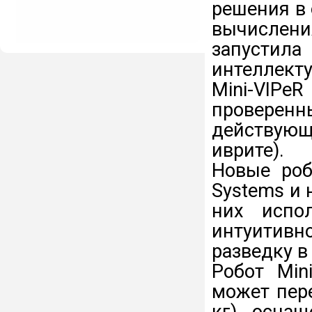
решения в 
вычислени
запусти
интеллект
Mini-VIP
проверенн
действующ
иврите).
Новые роб
Systems и 
них испол
интуитивн
разведку в
Робот Min
может пере
кг), осна