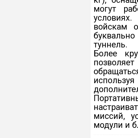
могут раб
условиях
войскам о
буквально
туннель.
Более кру
позволяет
обращать
использ
дополните
Портати
настраива
миссий, у
модули и б